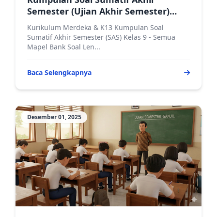
Semester (Ujian Akhir Semester)
Ganjil Kelas 9 Semua Mata Pelajaran
Kurikulum Merdeka & K13 Kumpulan Soal
Sumatif Akhir Semester (SAS) Kelas 9 - Semua
Mapel Bank Soal Len...
Baca Selengkapnya
Desember 01, 2025