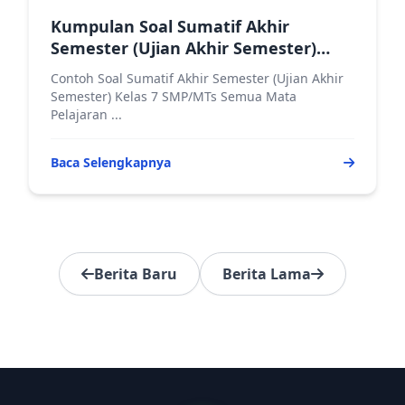
Kumpulan Soal Sumatif Akhir
Semester (Ujian Akhir Semester)
Ganjil Kelas 7 Semua Mata Pelajaran
Contoh Soal Sumatif Akhir Semester (Ujian Akhir
Semester) Kelas 7 SMP/MTs Semua Mata
Pelajaran ...
Baca Selengkapnya
Berita Baru
Berita Lama