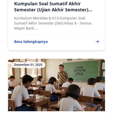
Kumpulan Soal Sumatif Akhir
Semester (Ujian Akhir Semester)
Ganjil Kelas 8 Semua Mata Pelajaran
Kurikulum Merdeka & K13 Kumpulan Soal
Sumatif Akhir Semester (SAS) Kelas 8 - Semua
Mapel Bank ...
Baca Selengkapnya
Desember 01, 2025